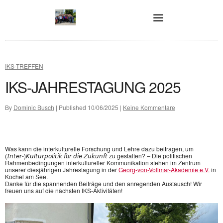
Skip
to
content
IKS-TREFFEN
IKS-JAHRESTAGUNG 2025
By
Dominic Busch
| Published
10/06/2025
|
Keine Kommentare
Was kann die interkulturelle Forschung und Lehre dazu beitragen, um
(𝘐𝘯𝘵𝘦𝘳-)𝘒𝘶𝘭𝘵𝘶𝘳𝘱𝘰𝘭𝘪𝘵𝘪𝘬 𝘧ü𝘳 𝘥𝘪𝘦 𝘡𝘶𝘬𝘶𝘯𝘧𝘵 zu gestalten? – Die politischen
Rahmenbedingungen interkultureller Kommunikation stehen im Zentrum
unserer diesjährigen Jahrestagung in der
Georg-von-Vollmar-Akademie e.V.
in
Kochel am See.
Danke für die spannenden Beiträge und den anregenden Austausch! Wir
freuen uns auf die nächsten IKS-Aktivitäten!